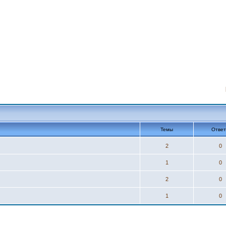
Темы
Отве
2
0
1
0
2
0
1
0