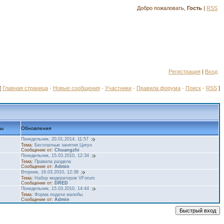
Добро пожаловать,
Гость
|
RSS
Регистрация
|
Вход
[
Главная страница
·
Новые сообщения
·
Участники
·
Правила форума
·
Поиск
·
RSS
]
ты
Обновления
Понедельник, 20.01.2014, 11:57
Тема:
Бесплатные занятия Цигун
Сообщение от:
Chuangzhi
Понедельник, 15.03.2010, 12:34
Тема:
Правила раздела
Сообщение от:
Admin
Вторник, 16.03.2010, 12:38
Тема:
Набор модераторов VForum
Сообщение от:
DRED
Понедельник, 15.03.2010, 14:44
Тема:
Форма подачи жалобы
Сообщение от:
Admin