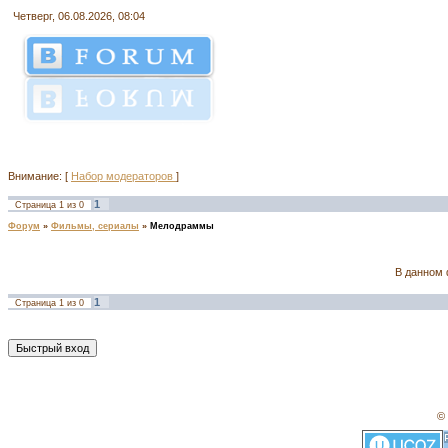
Четверг, 06.08.2026, 08:04
Внимание: [
Набор модераторов
]
1
Страница
1
из
0
Форум
»
Фильмы, сериалы
»
Мелодраммы
В данном 
1
Страница
1
из
0
© 